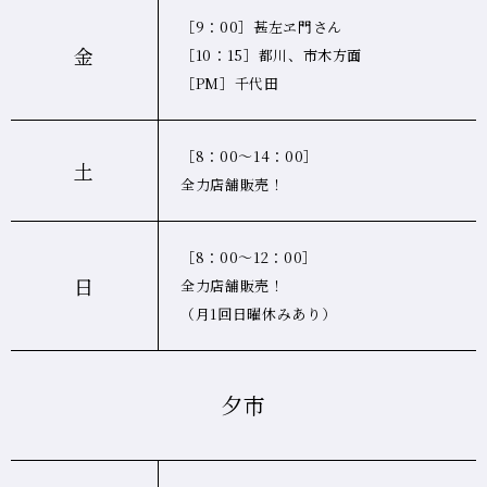
［9：00］甚左ヱ門さん
金
［10：15］都川、市木方面
［PM］千代田
［8：00～14：00］
土
全力店舗販売！
［8：00～12：00］
日
全力店舗販売！
（月1回日曜休みあり）
夕市