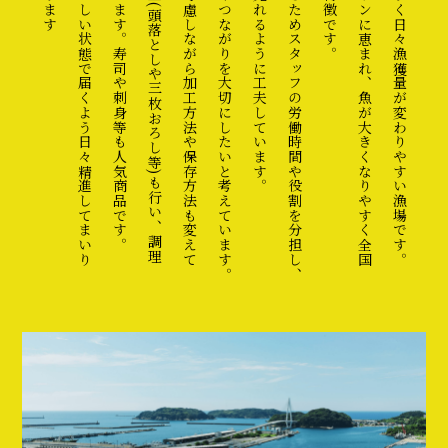
お客様のお手元により新鮮でよりおいしい状態で届くよう日々精進してまいり
を楽にするお手伝いもさせて頂いています。寿司や刺身等も人気商品です。
います。お客様の要望に合わせて加工(頭落としや三枚おろし等)も行い、調理
それぞれ魚の特徴を生かし、天候を考慮しながら加工方法や保存方法も変えて
また、対面販売を重点に置き、対話やつながりを大切にしたいと考えています。
海乃商店では、そんな競りに対応するためスタッフの労働時間や役割を分担し、
しかし、そのお陰で良質なプランクトンに恵まれ、魚が大きくなりやすく全国
荒波日本海は天候や波に左右されやすく日々漁獲量が変わりやすい漁場です。