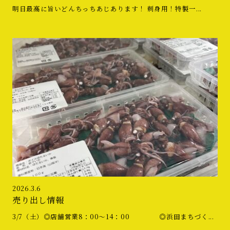
明日最高に旨いどんちっちあじあります！ 刺身用！特製一...
2026.3.6
売り出し情報
3/7（土）◎店舗営業8：00〜14：00 ◎浜田まちづく...